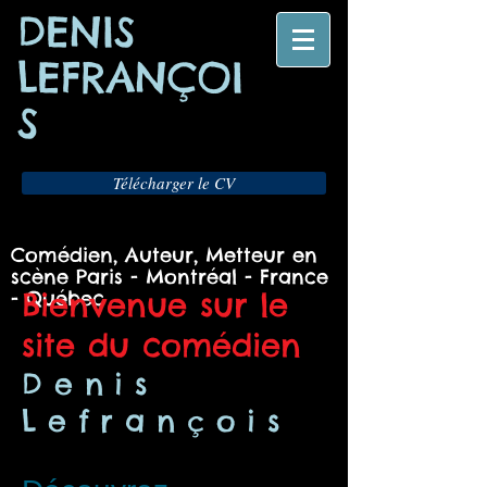
DENIS
LEFRANÇOI
S
Télécharger le CV
Comédien, Auteur, Metteur en
scène Paris - Montréal - France
Bienvenue sur le
- Québec
site du comédien
Denis
Lefrançois