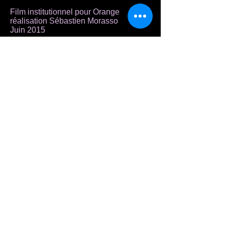
Film institutionnel pour Orange
réalisation Sébastien Morasso
Juin 2015
Tournage du court-métrage "Sans toi"
de Sheila François
Mai 2015
"Soum, l'ami des fantômes" de
Denis Lefrançois
avec F.Vambacas en alternance avec
K.Ghanty
et F.Martin en alternance avec
D.Lefrançois
THÉÂTRE LA BOUSSOLE - Paris
Les mercredis, samedis, dimanches
et tous les jours des vacances
scolaires à 16H
à partir du 23 septembre 2015
THÉÂTRE ASTRAL - Parc Floral