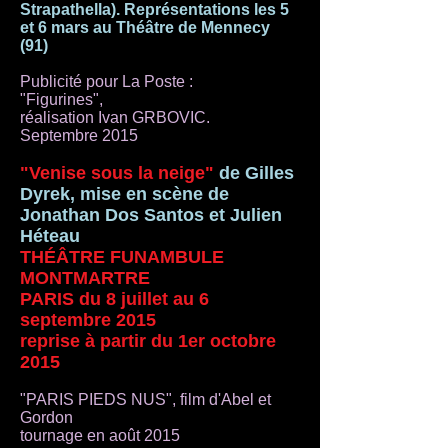
Strapathella). Représentations les 5
et 6 mars au Théâtre de Mennecy
(91)
Publicité pour La Poste :
"Figurines",
réalisation Ivan GRBOVIC.
Septembre 2015
"Venise sous la neige"
de Gilles
Dyrek, mise en scène de
Jonathan Dos Santos et Julien
Héteau
THÉÂTRE FUNAMBULE
MONTMARTRE
PARIS du 8 juillet au 6
septembre 2015
reprise à partir du 1er octobre
2015
"PARIS PIEDS NUS", film d'Abel et
Gordon
tournage en août 2015