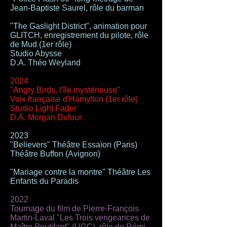
Jean-Baptiste Saurel, rôle du barman
"The Gaslight District", animation pour
GLITCH, enregistrement du pilote, rôle
de Mud (1er rôle)
Studio Abysse
D.A. Théo Weyland
2024
"Angry Birds, l'île mystérieuse"
Voix française d'Hamylton (1er rôle)
Studio Light Fader
D.A. Morgan Dufour
2023
"Believers" Théâtre Essaïon (Paris)
Théâtre Buffon (Avignon)
"Mariage contre la montre" Théâtre Les
Enfants du Paradis
2022
Tournage du film de Pierre-François
Martin-Laval "Les Trois vengeances de
Maître Poutifard" (UGC), rôle de Rémi