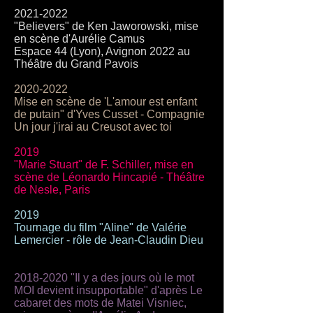
2021-2022
"Believers" de
Ken Jaworowski, mise
en scène d'Aurélie Camus
Espace 44 (Lyon), Avignon 2022 au
Théâtre du Grand Pavois
2020-2022
Mise en scène de 'L'amour est enfant
de putain" d'Yves Cusset - Compagnie
Un jour j'irai au Creusot avec toi
2019
"Marie Stuart" de F. Schiller, mise en
scène de Léonardo Hincapié - Théâtre
de Nesle, Paris
2019
Tournage du film "Aline" de Valérie
Lemercier - rôle de Jean-Claudin Dieu
2018-2020
"Il y a des jours où le mot
MOI devient insupportable" d'après Le
cabaret des mots de Matei Visniec,