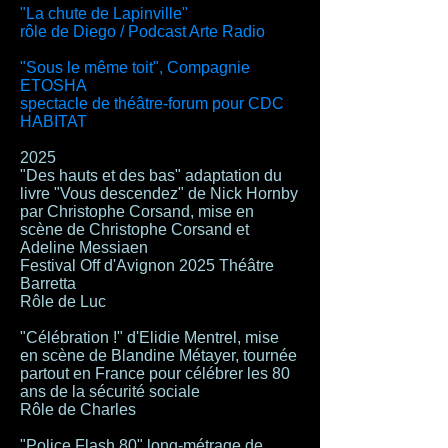
"La chute de Lapinville"
​rôle de Diego / Podcast Arte Radio
"Sous le même toit", Compagnie
ETOSHA
spectacle de théâtre-forum pour CDC
HABITAT
2025
"Des hauts et des bas" adaptation du
livre "Vous descendez" de Nick Hornby
par Christophe Corsand, mise en
scène de Christophe Corsand et
Adeline Messiaen
Festival Off d'Avignon 2025 Théâtre
Barretta
Rôle de Luc
"Célébration !" d'Elidie Mentrel, mise
en scène de Blandine Métayer, tournée
partout en France pour célébrer les 80
ans de la sécurité sociale
Rôle de Charles
"Police Flash 80" long-métrage de