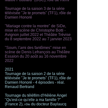
Tournage de la saison 3 de la série
télévisée "Je te promets" (TF1), rôle de
Damien Honoré
"Mariage contre la montre" de SiDe,
mise en scène de Christophe Botti -
Avignon juillet 2022 et Théâtre Trévise
du 8 septembre 2022 au 7 janvier 2023
"Soum, l'ami des fantômes" mise en
scène de Denis Lefrançois au Théâtre
Essaïon du 20 août au 16 novembre
2022
2021
Tournage de la saison 2 de la série
télévisée "Je te promets" (TF1), rôle de
Damien Honoré - 4 épisodes - réal.
Renaud Bertrand
Tournage du téléfilm d'Hélène Angel
"Qu'est-ce qu'elle a ma famille ?"
(France 2),
du docteur Baylaucq
rôle