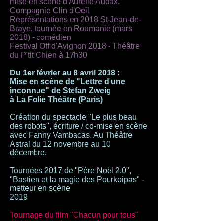
mise en scène d'Aurélie Audax.
Compagnie Clin d'Oeil
Représentations en 2018 St-Jean-de-
Braye, tournée en Roumanie (mars
2018) - comédien
Festival Off d'Avignon 2018 - Théâtre
du P'tit Chien à 17h30
Du 1er février au 8 avril 2018 :
Mise en scène de "Lettre d'une
inconnue" de Stefan Zweig
à La Folie Théâtre (Paris)
Création du spectacle "Le plus beau
des robots", écriture / co-mise en scène
avec Fanny Vambacas. Au Théâtre
Astral du 12 novembre au 10
décembre.
Tournées 2017 de "Père Noël 2.0",
"Bastien et la magie des Pourkoipas" -
metteur en scène
2019
Tournage du film "Chacun pour tous"